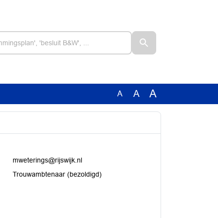
A
A
A
mweterings@rijswijk.nl
Trouwambtenaar (bezoldigd)