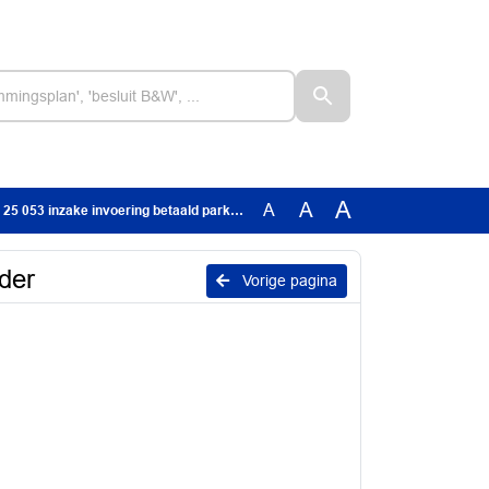
A
A
A
inzake invoering betaald parkeren Plaspoelpolder
der
Vorige pagina