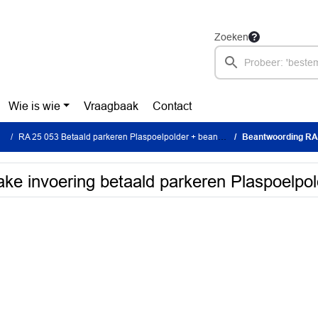
Zoeken
Wie is wie
Vraagbaak
Contact
RA 25 053 Betaald parkeren Plaspoelpolder + beantwoording
Beantwoording RA 25 053 
ke invoering betaald parkeren Plaspoelpol