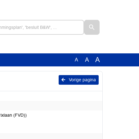
A
A
A
Vorige pagina
ixlaan (FVD))