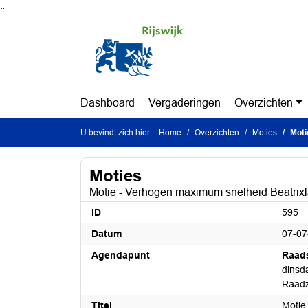
Ga naar de inhoud van deze pagina
Ga naar het zoeken
Ga naar het menu
Dashboard
Vergaderingen
Overzichten
U bevindt zich hier:
Home
Overzichten
Moties
Moti
Moties
Motie - Verhogen maximum snelheid Beatrix
ID
595
Datum
07-07
Agendapunt
Raad
dinsda
Raadz
Titel
Motie