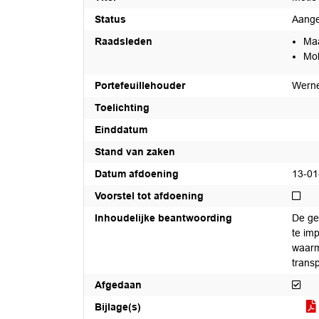
Status
Aang
Raadsleden
Ma
Mo
Portefeuillehouder
Wern
Toelichting
Einddatum
Stand van zaken
Datum afdoening
13-01
Niet
Voorstel tot afdoening
Inhoudelijke beantwoording
De ge
te imp
waarm
trans
Afg
Afgedaan
Bijlage(s)