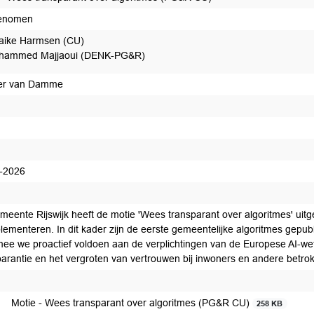
enomen
aike Harmsen (CU)
hammed Majjaoui (DENK-PG&R)
er van Damme
-2026
 voorstel tot afdoening
meente Rijswijk heeft de motie 'Wees transparant over algoritmes' uitg
lementeren. In dit kader zijn de eerste gemeentelijke algoritmes gepubli
ee we proactief voldoen aan de verplichtingen van de Europese AI-we
parantie en het vergroten van vertrouwen bij inwoners en andere betr
edaan
Motie - Wees transparant over algoritmes (PG&R CU)
258 KB