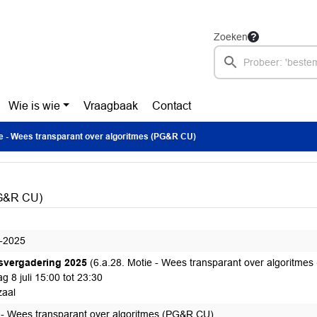
Zoeken
Wie is wie
Vraagbaak
Contact
e - Wees transparant over algoritmes (PG&R CU)
PG&R CU)
-2025
svergadering 2025
(6.a.28. Motie - Wees transparant over algoritme
g 8 juli 15:00 tot 23:30
aal
 - Wees transparant over algoritmes (PG&R CU)