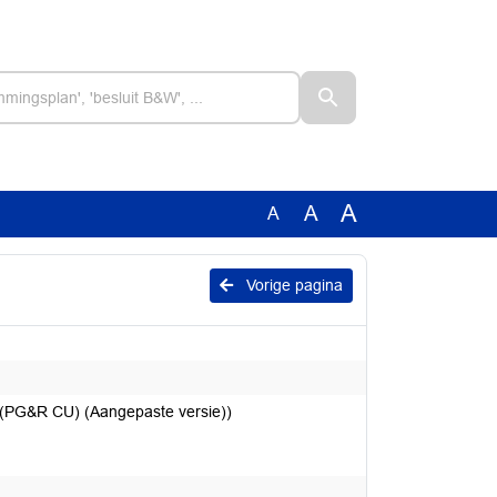
A
A
A
Vorige pagina
s (PG&R CU) (Aangepaste versie))