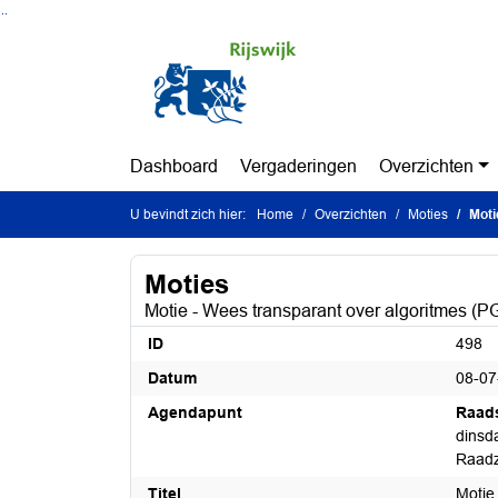
Ga naar de inhoud van deze pagina
Ga naar het zoeken
Ga naar het menu
Dashboard
Vergaderingen
Overzichten
U bevindt zich hier:
Home
Overzichten
Moties
Moti
Moties
Motie - Wees transparant over algoritmes (
ID
498
Datum
08-07
Agendapunt
Raad
dinsda
Raadz
Titel
Motie