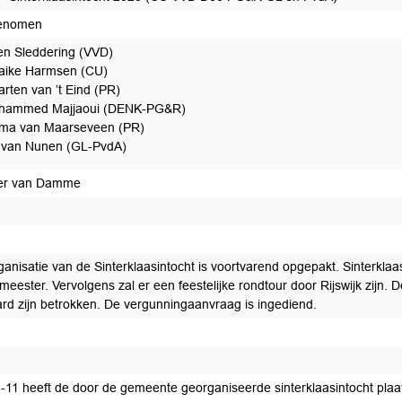
enomen
n Sleddering (VVD)
aike Harmsen (CU)
rten van ’t Eind (PR)
hammed Majjaoui (DENK-PG&R)
ma van Maarseveen (PR)
 van Nunen (GL-PvdA)
er van Damme
ganisatie van de Sinterklaasintocht is voortvarend opgepakt. Sinterkl
meester. Vervolgens zal er een feestelijke rondtour door Rijswijk zijn.
rd zijn betrokken. De vergunningaanvraag is ingediend.
stel tot afdoening
-11 heeft de door de gemeente georganiseerde sinterklaasintocht pla