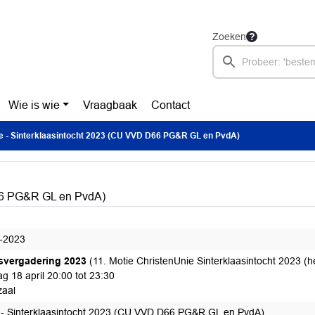
Zoeken
Wie is wie
Vraagbaak
Contact
e - Sinterklaasintocht 2023 (CU VVD D66 PG&R GL en PvdA)
D66 PG&R GL en PvdA)
-2023
svergadering 2023
(11. Motie ChristenUnie Sinterklaasintocht 2023 (
g 18 april 20:00 tot 23:30
aal
 - Sinterklaasintocht 2023 (CU VVD D66 PG&R GL en PvdA)