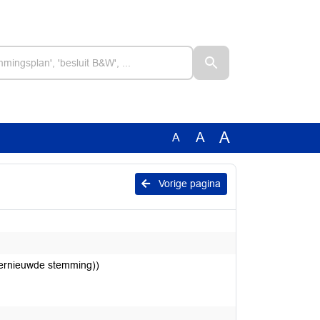
A
A
A
Vorige pagina
hernieuwde stemming))