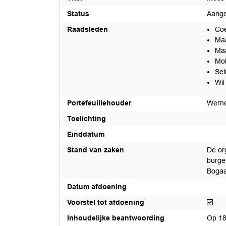
Status
Aang
Raadsleden
Coe
Ma
Maa
Mo
Sel
Wil
Portefeuillehouder
Wern
Toelichting
Einddatum
Stand van zaken
De or
burge
Bogaa
Datum afdoening
Voor
Voorstel tot afdoening
Inhoudelijke beantwoording
Op 18