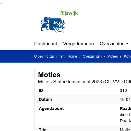
Ga naar de inhoud van deze pagina
Ga naar het zoeken
Ga naar het menu
Dashboard
Vergaderingen
Overzichten
U bevindt zich hier:
Home
Overzichten
Moties
Moti
Moties
Motie - Sinterklaasintocht 2023 (CU VVD 
ID
310
Datum
18-04
Agendapunt
Raad
dinsda
Raadz
Titel
Motie