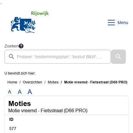
Ga naar de inhoud van deze pagina
Ga naar het zoeken
Ga naar het menu
Menu
Zoeken
U bevindt zich hier:
Home
Overzichten
Moties
Motie vreemd - Fietsstraat (D66 PRO)
A
A
A
Moties
Motie vreemd - Fietsstraat (D66 PRO)
ID
577