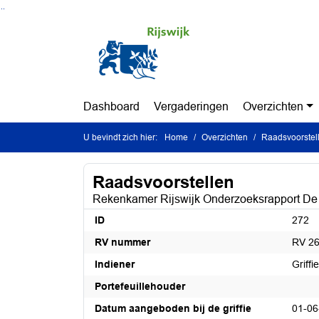
Ga naar de inhoud van deze pagina
Ga naar het zoeken
Ga naar het menu
Dashboard
Vergaderingen
Overzichten
U bevindt zich hier:
Home
Overzichten
Raadsvoorstel
Raadsvoorstellen
Rekenkamer Rijswijk Onderzoeksrapport De be
ID
272
RV nummer
RV 26
Indiener
Griffie
Portefeuillehouder
Datum aangeboden bij de griffie
01-06