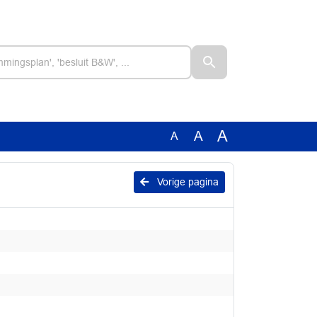
A
A
A
Vorige pagina