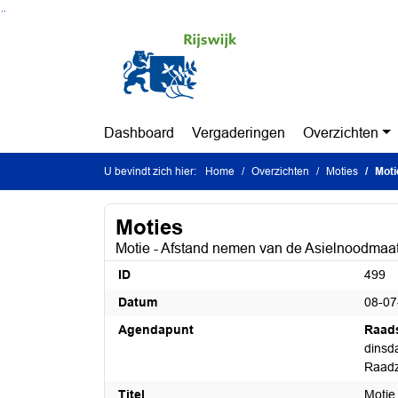
Ga naar de inhoud van deze pagina
Ga naar het zoeken
Ga naar het menu
Dashboard
Vergaderingen
Overzichten
U bevindt zich hier:
Home
Overzichten
Moties
Moti
Moties
Motie - Afstand nemen van de Asielnoodma
ID
499
Datum
08-07
Agendapunt
Raad
dinsda
Raadz
Titel
Motie