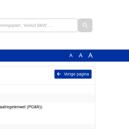
A
A
A
Vorige pagina
maatregelenwet (PG&R))