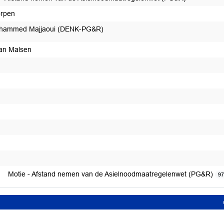
rpen
hammed Majjaoui (DENK-PG&R)
van Malsen
 voorstel tot afdoening
t afgedaan
Motie - Afstand nemen van de Asielnoodmaatregelenwet (PG&R)
9