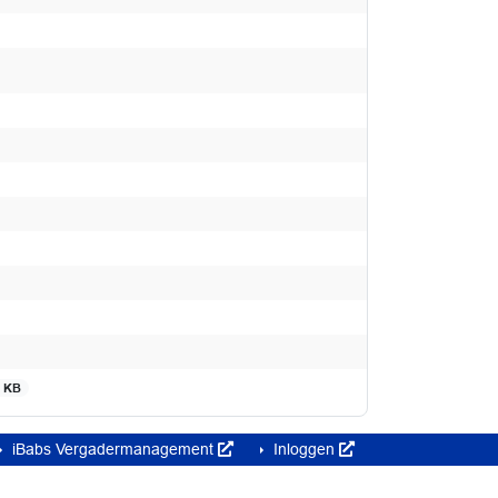
7 KB
iBabs Vergadermanagement
Inloggen