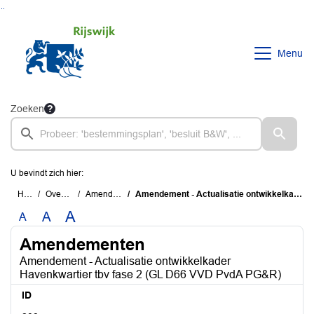
Ga naar de inhoud van deze pagina
Ga naar het zoeken
Ga naar het menu
Menu
Zoeken
U bevindt zich hier:
Home
Overzichten
Amendementen
Amendement - Actualisatie ontwikkelkader Havenkwartier tbv fase 2 (GL D66 VVD PvdA PG&R)
A
A
A
Amendementen
Amendement - Actualisatie ontwikkelkader
Havenkwartier tbv fase 2 (GL D66 VVD PvdA PG&R)
ID