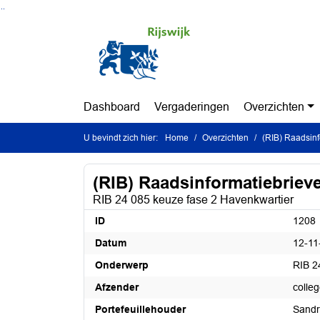
Ga naar de inhoud van deze pagina
Ga naar het zoeken
Ga naar het menu
Dashboard
Vergaderingen
Overzichten
U bevindt zich hier:
Home
Overzichten
(RIB) Raadsinf
(RIB) Raadsinformatiebriev
RIB 24 085 keuze fase 2 Havenkwartier
ID
1208
Datum
12-11
Onderwerp
RIB 2
Afzender
colle
Portefeuillehouder
Sandr