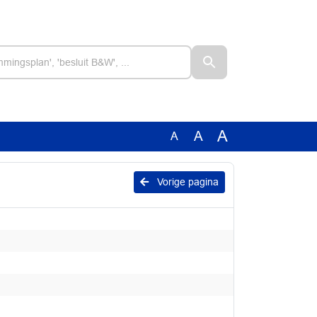
A
A
A
Vorige pagina