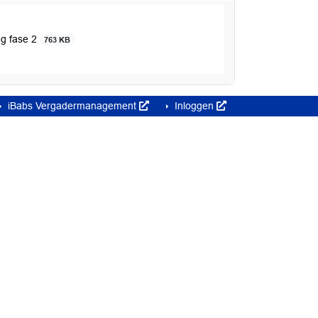
ng fase 2
763 KB
iBabs Vergadermanagement
Inloggen