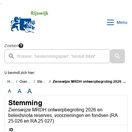
Ga naar de inhoud van deze pagina
Ga naar het zoeken
Ga naar het menu
Menu
Zoeken
U bevindt zich hier:
Home
Overzichten
Stemming
Zienswijze MRDH ontwerpbegroting 2026 en beleidsnota reserves, voorzieningen en fondsen (RA 25 026 en RA 25 027)
A
A
A
Stemming
Zienswijze MRDH ontwerpbegroting 2026 en
beleidsnota reserves, voorzieningen en fondsen (RA
25 026 en RA 25 027)
ID