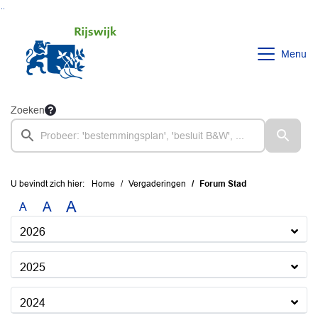
Ga naar de inhoud van deze pagina
Ga naar het zoeken
Ga naar het menu
Menu
Zoeken
U bevindt zich hier:
Home
Vergaderingen
Forum Stad
A
A
A
2026
2025
2024