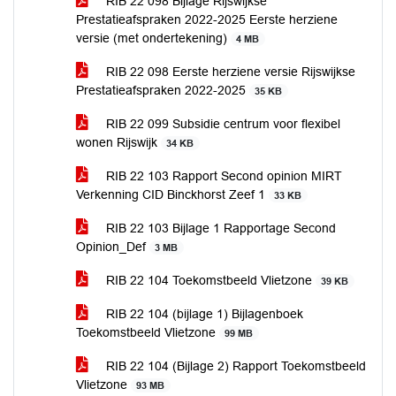
RIB 22 098 Bijlage Rijswijkse
Prestatieafspraken 2022-2025 Eerste herziene
versie (met ondertekening)
4 MB
RIB 22 098 Eerste herziene versie Rijswijkse
Prestatieafspraken 2022-2025
35 KB
RIB 22 099 Subsidie centrum voor flexibel
wonen Rijswijk
34 KB
RIB 22 103 Rapport Second opinion MIRT
Verkenning CID Binckhorst Zeef 1
33 KB
RIB 22 103 Bijlage 1 Rapportage Second
Opinion_Def
3 MB
RIB 22 104 Toekomstbeeld Vlietzone
39 KB
RIB 22 104 (bijlage 1) Bijlagenboek
Toekomstbeeld Vlietzone
99 MB
RIB 22 104 (Bijlage 2) Rapport Toekomstbeeld
Vlietzone
93 MB