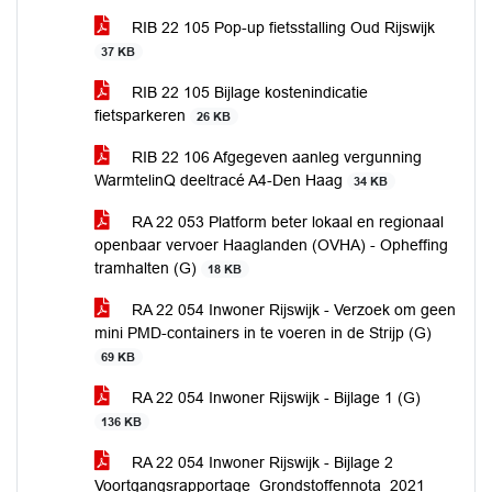
RIB 22 105 Pop-up fietsstalling Oud Rijswijk
37 KB
RIB 22 105 Bijlage kostenindicatie
fietsparkeren
26 KB
RIB 22 106 Afgegeven aanleg vergunning
WarmtelinQ deeltracé A4-Den Haag
34 KB
RA 22 053 Platform beter lokaal en regionaal
openbaar vervoer Haaglanden (OVHA) - Opheffing
tramhalten (G)
18 KB
RA 22 054 Inwoner Rijswijk - Verzoek om geen
mini PMD-containers in te voeren in de Strijp (G)
69 KB
RA 22 054 Inwoner Rijswijk - Bijlage 1 (G)
136 KB
RA 22 054 Inwoner Rijswijk - Bijlage 2
Voortgangsrapportage_Grondstoffennota_2021