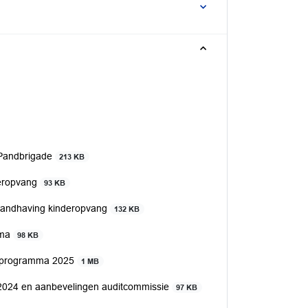
e Pandbrigade
213 KB
deropvang
93 KB
 handhaving kinderopvang
132 KB
mma
98 KB
ngsprogramma 2025
1 MB
 2024 en aanbevelingen auditcommissie
97 KB