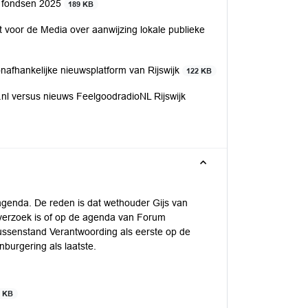
n fondsen 2025
189 KB
voor de Media over aanwijzing lokale publieke
onafhankelijke nieuwsplatform van Rijswijk
122 KB
.nl versus nieuws FeelgoodradioNL Rijswijk
agenda. De reden is dat wethouder Gijs van
verzoek is of op de agenda van Forum
ussenstand Verantwoording als eerste op de
burgering als laatste.
1 KB