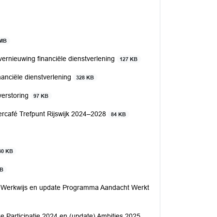
 MB
rnieuwing financiële dienstverlening
127 KB
anciële dienstverlening
328 KB
verstoring
97 KB
ercafé Trefpunt Rijswijk 2024–2028
84 KB
30 KB
KB
k Werkwijs en update Programma Aandacht Werkt
 Participatie 2024 en (update) Ambities 2025