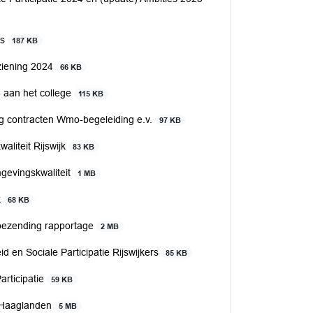
js
187 KB
ziening 2024
66 KB
 aan het college
115 KB
ng contracten Wmo-begeleiding e.v.
97 KB
liteit Rijswijk
83 KB
gevingskwaliteit
1 MB
k
68 KB
toezending rapportage
2 MB
en Sociale Participatie Rijswijkers
85 KB
articipatie
59 KB
 Haaglanden
5 MB