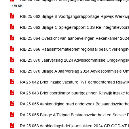
170 KB
RIB 25 062 Bijlage B Voortgangsrapportage Rijswijk Werkwi
RIB 25 062 Bijlage C Spiegelrapport CBS Re-integratievoor
RIB 25 064 Overzicht van aanbevelingen Rekenkamer 2024
RIB 25 066 Raadsinformatiebrief regionaal besluit verlengi
RIB 25 070 Jaarverslag 2024 Adviescommissie Omgevingskwa
RIB 25 070 Bijlage A Jaarverslag 2024 Adviescommissie Om
RA 25 042 Brief inzake vacature RvT gemeenteraad Rijswij
RA 25 043 Brief coordinator buurtgezinnen Rijswijk inzake 
RA 25 055 Aankondiging raad onderzoek Betsaandszekerheid 
RA 25 055 Bijlage A Tijdpad Bestaanszekerheid en Sociale P
RA 25 056 Aanbiedingsbrief jaarstukken 2024 GR GGD-VT