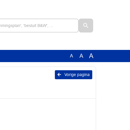
A
A
A
Vorige pagina