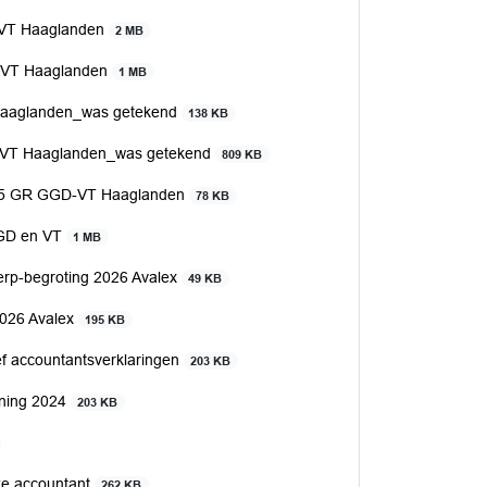
D-VT Haaglanden
2 MB
D-VT Haaglanden
1 MB
 Haaglanden_was getekend
138 KB
D VT Haaglanden_was getekend
809 KB
2025 GR GGD-VT Haaglanden
78 KB
GGD en VT
1 MB
erp-begroting 2026 Avalex
49 KB
2026 Avalex
195 KB
ef accountantsverklaringen
203 KB
ening 2024
203 KB
jke accountant
262 KB