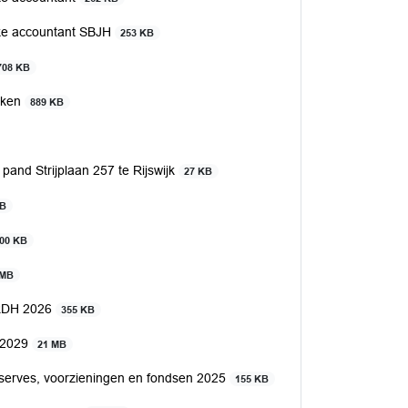
jke accountant SBJH
253 KB
708 KB
kken
889 KB
and Strijplaan 257 te Rijswijk
27 KB
MB
00 KB
 MB
MRDH 2026
355 KB
-2029
21 MB
serves, voorzieningen en fondsen 2025
155 KB