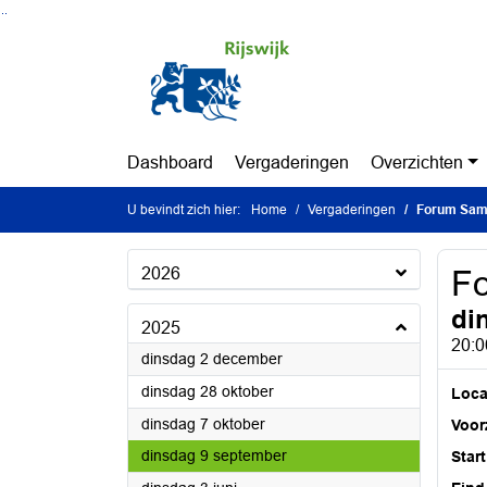
Ga naar de inhoud van deze pagina
Ga naar het zoeken
Ga naar het menu
Dashboard
Vergaderingen
Overzichten
U bevindt zich hier:
Home
Vergaderingen
Forum Sam
2026
F
di
2025
20:0
2025
dinsdag 2 december
2025
dinsdag 28 oktober
Loca
2025
dinsdag 7 oktober
Voorz
2025
dinsdag 9 september
Start