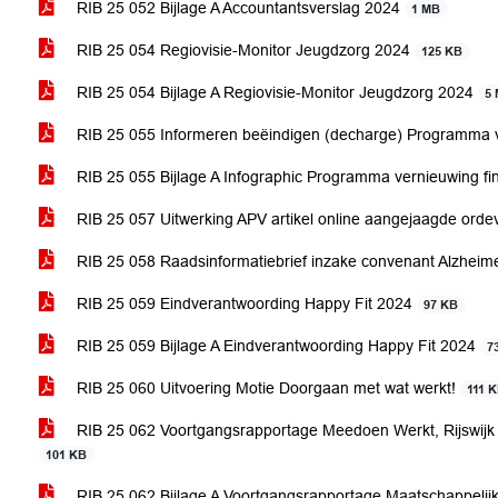
RIB 25 052 Bijlage A Accountantsverslag 2024
1 MB
RIB 25 054 Regiovisie-Monitor Jeugdzorg 2024
125 KB
RIB 25 054 Bijlage A Regiovisie-Monitor Jeugdzorg 2024
5
RIB 25 055 Informeren beëindigen (decharge) Programma ve
RIB 25 055 Bijlage A Infographic Programma vernieuwing fin
RIB 25 057 Uitwerking APV artikel online aangejaagde orde
RIB 25 058 Raadsinformatiebrief inzake convenant Alzheim
RIB 25 059 Eindverantwoording Happy Fit 2024
97 KB
RIB 25 059 Bijlage A Eindverantwoording Happy Fit 2024
7
RIB 25 060 Uitvoering Motie Doorgaan met wat werkt!
111 
RIB 25 062 Voortgangsrapportage Meedoen Werkt, Rijswij
101 KB
RIB 25 062 Bijlage A Voortgangsrapportage Maatschappelijke