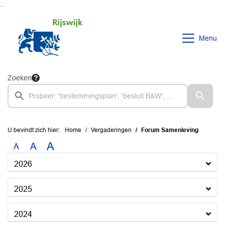
Ga naar de inhoud van deze pagina
Ga naar het zoeken
Ga naar het menu
Menu
Zoeken
U bevindt zich hier:
Home
Vergaderingen
Forum Samenleving
A
A
A
2026
2025
2024