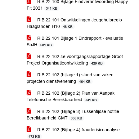
RIB 22 100 Bijlage Eindverantwoording Happy
Fit 2021
341 KB
RIB 22 101 Ontwikkelingen Jeugdhulpregio
Haaglanden H10
48 KB
RIB 22 101 Bijlage 1 Eindrapport - evaluatie
SbJH
681 KB
RIB 22 102 4e voortgangsrapportage Groot
Project Organisatieontwikkeling
429 KB
RIB 22 102 (bijlage 1) stand van zaken
projecten dienstverlening
164 KB
RIB 22 102 (Bijlage 2) Plan van Aanpak
Telefonische Bereikbaarheid
241 KB
RIB 22 102 (Bijlage 3) Tussentijdse notitie
Bereikbaarheid GMT
336 KB
RIB 22 102 (Bijlage 4) frauderisicoanalyse
472 KB