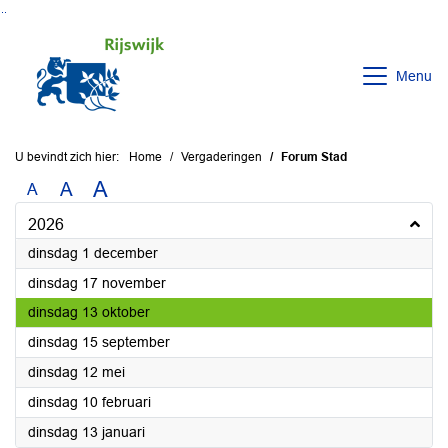
Ga naar de inhoud van deze pagina
Ga naar het zoeken
Ga naar het menu
Menu
U bevindt zich hier:
Home
Vergaderingen
Forum Stad
A
A
A
2026
2026
dinsdag 1 december
2026
dinsdag 17 november
2026
dinsdag 13 oktober
2026
dinsdag 15 september
2026
dinsdag 12 mei
2026
dinsdag 10 februari
2026
dinsdag 13 januari