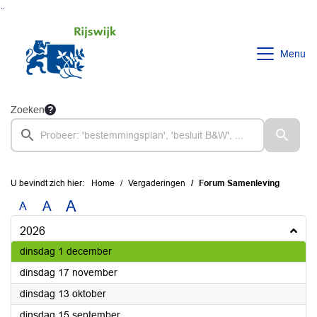
Ga naar de inhoud van deze pagina
Ga naar het zoeken
Ga naar het menu
Menu
Zoeken
U bevindt zich hier:
Home
Vergaderingen
Forum Samenleving
A
A
A
2026
2026
dinsdag 1 december
2026
dinsdag 17 november
2026
dinsdag 13 oktober
2026
dinsdag 15 september