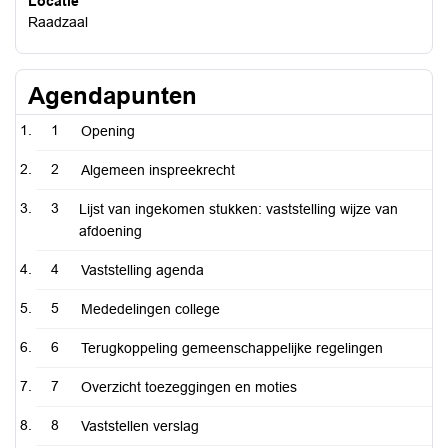
Locatie
Raadzaal
Agendapunten
1
Opening
2
Algemeen inspreekrecht
3
Lijst van ingekomen stukken: vaststelling wijze van
afdoening
4
Vaststelling agenda
5
Mededelingen college
6
Terugkoppeling gemeenschappelijke regelingen
7
Overzicht toezeggingen en moties
8
Vaststellen verslag