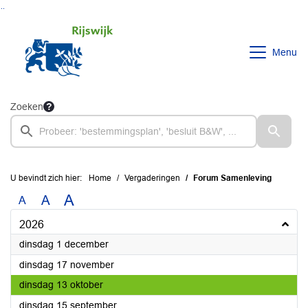
Ga naar de inhoud van deze pagina
Ga naar het zoeken
Ga naar het menu
Menu
Zoeken
U bevindt zich hier:
Home
Vergaderingen
Forum Samenleving
A
A
A
2026
2026
dinsdag 1 december
2026
dinsdag 17 november
2026
dinsdag 13 oktober
2026
dinsdag 15 september