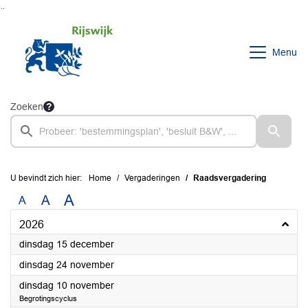
Ga naar de inhoud van deze pagina
Ga naar het zoeken
Ga naar het menu
Menu
Zoeken
U bevindt zich hier:
Home
Vergaderingen
Raadsvergadering
A
A
A
2026
2026
dinsdag 15 december
2026
dinsdag 24 november
2026
dinsdag 10 november
Begrotingscyclus