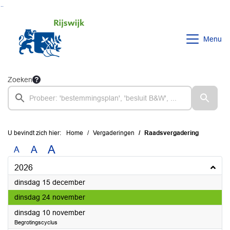
Ga naar de inhoud van deze pagina
Ga naar het zoeken
Ga naar het menu
Menu
Zoeken
U bevindt zich hier:
Home
Vergaderingen
Raadsvergadering
A
A
A
2026
2026
dinsdag 15 december
2026
dinsdag 24 november
2026
dinsdag 10 november
Begrotingscyclus