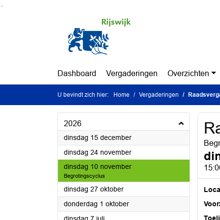
Ga naar de inhoud van deze pagina
Ga naar het zoeken
Ga naar het menu
Dashboard
Vergaderingen
Overzichten
U bevindt zich hier:
Home
Vergaderingen
Raadsverg
2026
Ra
2026
dinsdag 15 december
Begr
2026
dinsdag 24 november
di
2026
dinsdag 10 november
15:0
Begrotingscyclus
2026
dinsdag 27 oktober
Loca
2026
donderdag 1 oktober
Voorz
2026
Toel
dinsdag 7 juli