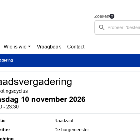
Zoeken
Wie is wie
Vraagbaak
Contact
adering
adsvergadering
otingscyclus
nsdag 10 november 2026
0 - 23:30
tie
Raadzaal
itter
De burgemeester
ichting
,