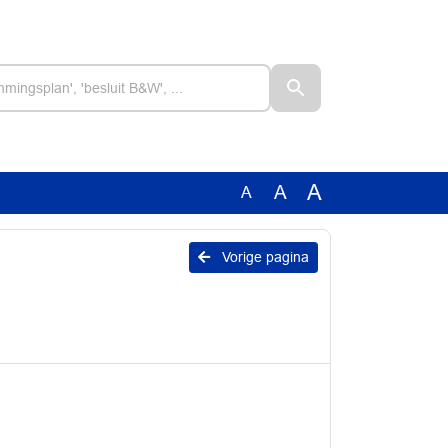
A
A
A
Vorige pagina